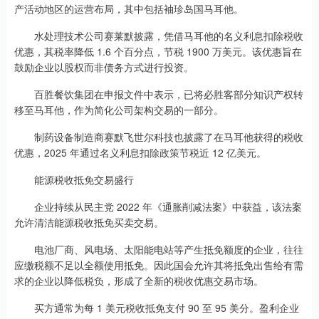
产活动地区的运营布局，其中包括袖珍岛国马耳他。
水处理技术公司赛莱默披露，凭借马耳他的名义利息扣除税收
优惠，其税率降低 1.6 个百分点，节税 1900 万美元。该优惠旨在
鼓励企业以股权而非债务方式进行投资。
百胜餐饮集团在申报文件中表示，已将必胜客部分知识产权转
移至马耳他，作为简化公司架构交易的一部分。
制药设备制造商赛默飞世尔科技也披露了在马耳他获得的税收
优惠，2025 年通过名义利息扣除政策节税近 12 亿美元。
能源税收抵免交易盛行
企业持续从民主党 2022 年《通胀削减法案》中获益，该法案
允许清洁能源税收抵免买卖交易。
电池厂商、风电场、太阳能电站等产生抵免额度的企业，往往
应缴税额不足以全额使用抵免。因此国会允许其将抵免出售给有需
求的企业以降低税负，形成了全新的税收优惠交易市场。
买方通常为每 1 美元税收抵免支付 90 至 95 美分。盈利企业