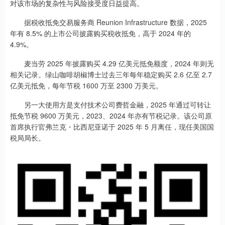
对该市场的复杂性与风险接受度日益提高。
据税收抵免交易服务商 Reunion Infrastructure 数据，2025
年有 8.5% 的上市公司披露购买税收抵免，高于 2024 年的
4.9%。
麦当劳 2025 年披露购买 4.29 亿美元抵免额度，2024 年则无
相关记录。绿山咖啡胡椒博士过去三年每年稳定购买 2.6 亿至 2.7
亿美元抵免，每年节税 1600 万至 2300 万美元。
另一大使用方是支付技术公司费哲金融，2025 年通过可转让
抵免节税 9600 万美元，2023、2024 年亦有节税记录。该公司原
首席执行官弗兰克・比西尼亚诺于 2025 年 5 月离任，现任美国国
税局局长。