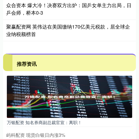
众合资本 爆大冷！决赛双方出炉：国乒女单主力出局，日
乒会师，桥本0-3
聚赢配资网 英伟达在美国缴纳170亿美元税款，居全球企
业纳税额榜首
推荐资讯
万银配资 知名券商副总裁官宣：离职！
屿科配资 现货白银日内涨3%