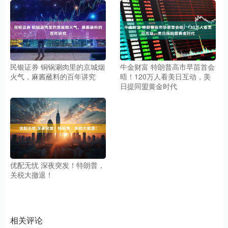
民银证券 铜锅涮肉里的京城烟
牛金财富 特朗普高市早苗首会
火气，麻酱蘸料的百年讲究
晤！120万人看美日互动，美
日提同盟黄金时代
优配无忧 深夜突发！特朗普，
关税大撤退！
相关评论