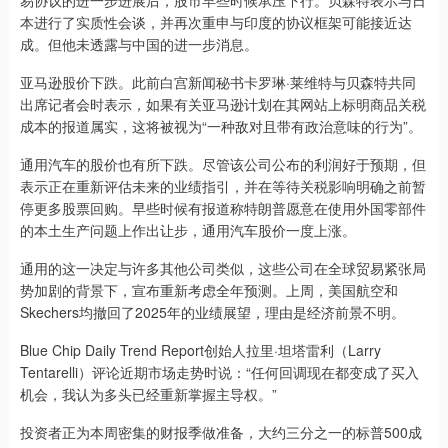
易协议的进一步进展后，股市早些时候承压下行。贝森特表示与日
本进行了实质性会谈，并再次重申与印度的协议框架可能接近达
成。但他未透露与中国的进一步消息。
亚马逊股价下跌。此前白宫新闻秘书卡罗琳·莱维特与贝森特共同
出席记者会时表示，如果有关亚马逊计划在其网站上标明商品关税
成本的报道属实，这将被视为“一种敌对且带有政治意味的行为”。
通用汽车的股价也有所下跌。尽管该公司公布的利润好于预期，但
表示正在重新评估未来的业绩指引，并在等待关税影响明确之前暂
停更多股票回购。早些时候有报道称特朗普愿意在使用外国零部件
的本土生产问题上作出让步，通用汽车股价一度上涨。
通用的这一决定与许多其他公司类似，这些公司在全球贸易紧张局
势加剧的背景下，宣布重新考虑全年预测。上周，美国航空和
Skechers均撤回了2025年的业绩展望，理由是经济前景不明。
Blue Chip Daily Trend Report创始人拉里·坦塔雷利（Larry
Tentarelli）评论近期市场走势时说：“任何回调现在都变成了买入
机会，我认为多头已经重新掌握主导权。”
投资者正为本周密集的财报季做准备，大约三分之一的标普500成