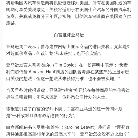
将帮助国内汽车制造商将供应链迁移到美国。所有在美国制造的车
辆均可享受关税减免；关税将适用于在美国生产汽车的外国汽车制
造商。关税减免将分三年逐步实施，以便汽车制造商在美国建立供
应链。
白宫批评亚马逊
亚马逊周二表示，曾考虑在网站上显示商品的进口关税，尤其是针
对超低价商品，但该计划“从未获批，也不会实施”。
亚马逊发言人蒂姆·道尔（Tim Doyle）在一份声明中表示：“负责
我们超低价‘Amazon Haul’商店的团队曾考虑在某些产品上显示进
口关税的想法，但这一想法从未获得批准，也不会被实施。”
当天早些时候报道称，亚马逊“很快”将开始在每件商品的售价旁边
标注关税费用，消息来源是一位熟悉公司计划的人士。
该报道引发了白宫的强烈不满，白宫称亚马逊的这一传闻计划
是“一种敌对且具有政治意图的行为”。
白宫新闻秘书卡罗琳·莱维特（Karoline Leavitt）质问道：“拜登政
府将通胀推高至40年来的最高水平时，亚马逊怎么没有这么做？”