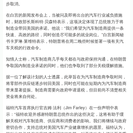
步取消。
在白宫的新闻发布会上，当被问及即将出台的汽车行业减负措施
时，财政部长斯科特·贝森特表示，这项决定体现了总统致力于将
制造业带回美国的承诺。他说：“我们希望为汽车制造商提供一条
快速、高效的路径，同时创造尽可能多的就业岗位。”白宫新闻秘
书卡罗琳·莱维特表示，特朗普将在周二晚些时候签署一项有关汽
车关税的行政命令。
知情人士称，汽车制造商几乎每天都在与政府保持沟通，在特朗普
争取国内制造业承诺的同时，他们也争取到了部分关税缓解措施。
据一位了解该计划的人士透露，此举旨在为汽车制造商争取时间，
将零部件供应链逐步转回美国，同时也可能在短期内为汽车制造商
带来显著提振。制造商需要向政府申请退税，但目前尚不清楚相关
资金将来自何处。
福特汽车首席执行官吉姆·法利（Jim Farley）在一份声明中表
示：“福特欢迎并感谢特朗普总统作出的这些决定，这将有助于缓
解关税对汽车制造商、供应商和消费者的影响。我们将继续与政府
密切合作，支持总统对美国汽车产业健康增长的愿景。福特认为，