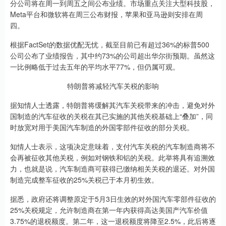
分公司将在周一到周五之间公布业绩。市场重点关注大型科技股，
Meta平台和微软将在周三公布财报，苹果和亚马逊则安排在周
四。
根据FactSet的数据优配无忧，截至目前已有超过36%的标普500
公司公布了业绩报告，其中约73%的公司超出华尔街预期。虽然这
一比例略低于过去五年的平均水平77%，但仍属可观。
特朗普将减轻汽车关税的影响
据知情人士透露，特朗普将缓解其汽车关税带来的冲击，避免对外
国制造的汽车征收的关税在其已实施的其他关税基础上“叠加”，同
时放宽对用于美国汽车制造的外国零部件征收的部分关税。
知情人士表示，这项决定意味着，支付汽车关税的汽车制造商将不
会再被征收其他关税，例如对钢铁和铝的关税。此举将具有追溯效
力，也就是说，汽车制造商可获得已缴纳相关关税的退还。对外国
制造完成整车征收的25%关税已于本月初生效。
据悉，政府还将调整原定于5月3日生效的对外国汽车零部件征收的
25%关税规定，允许制造商在第一年内获得高达美国产汽车价值
3.75%的退税额度。第二年，这一退税额度将降至2.5%，此后将逐