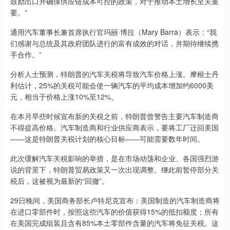
鼓励出口并确保供应链成本可控的政策，对于推动本土增长至关重
要。”
通用汽车董事长兼首席执行官玛丽·博拉（Mary Barra）表示：“我
们感谢与总统及其政府团队进行的富有成效的对话，并期待继续携
手合作。”
分析人士预测，特朗普的汽车关税将导致汽车价格上涨。摩根士丹
利估计，25%的关税可能会使一辆汽车的平均成本增加约6000美
元，相当于价格上涨10%至12%。
在本月早些时候宣布新的关税之前，特朗普曾警告主要汽车制造商
不得提高价格。汽车制造商和行业供应商表示，要将工厂迁回美国
——这是特朗普关税计划的核心目标——可能需要数年时间。
此次缓解汽车关税影响的举措，是在市场动荡和企业、各国强烈游
说的背景下，特朗普贸易政策又一次出现调整。继此前暂停部分关
税后，这被视为最新的“回撤”。
29日晚间，美国商务部长卢特尼克宣布：美国制造的汽车制造商将
在进口零部件时，按照这些汽车的价值获得15%的抵扣额度；所有
在美国完成组装且含有85%本土零部件含量的汽车将免征关税。这