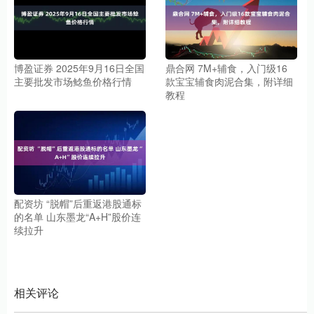
博盈证券 2025年9月16日全国
鼎合网 7M+辅食，入门级16
主要批发市场鲶鱼价格行情
款宝宝辅食肉泥合集，附详细
教程
配资坊 “脱帽”后重返港股通标
的名单 山东墨龙“A+H”股价连
续拉升
相关评论