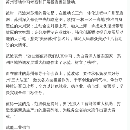
苏州等地学习考察和开展投资促进活动。
彼时，范波对苏州的看法是，在推动长三角一体化进程中广州配资
网，苏州深入领会中央战略意图，紧扣“一极三区一高地”找准自身
定位的大局观；主动全面对接上海、融入上海，承接龙头溢出带动
效应的大智慧；充分发挥制造业优势，强化创新驱动提升发展新动
能的大手笔；擦亮“美丽苏州”新名片，满足人民群众美好生活新期
盼的大情怀。
范波表示，“这些都值得我们认真学习，为自贡深入落实国家一系
列区域协调发展重大战略作出了示范、树立了榜样”。
而在前述的苏州领导干部会议上，范波称，要传承弘扬发展好苏
州“三大法宝”，激发各方面担当作为、干事创业的精气神。争分夺
秒推进百日攻坚，全力以赴稳就业、稳企业、稳市场、稳预期，坚
决实现全年目标任务。
值得一提的是，范波特意提到，要“抢抓人工智能等重大机遇，打
造发展新质生产力的重要阵地，为服务全省挑大梁作出更大贡
献。”
赋能工业强市