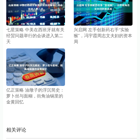
七星策略 中美在西班牙就有关
兴启网 左手创新药右手“实验
经贸问题举行的会谈进入第二
猴”，冯宇霞周志文夫妇的资本
天
局
亿正策略 油墩子的浮沉简史：
萝卜丝与面糊，街角油锅里的
金黄回忆
相关评论