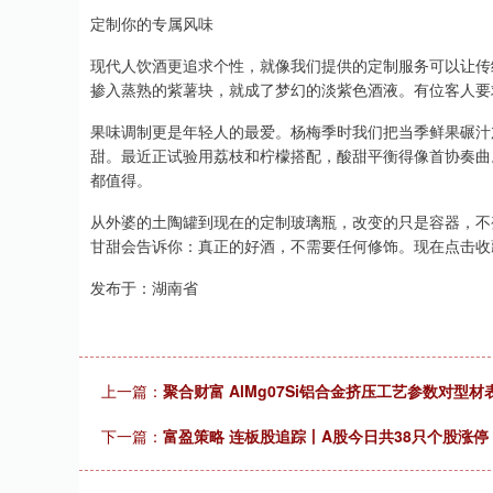
定制你的专属风味
现代人饮酒更追求个性，就像我们提供的定制服务可以让传
掺入蒸熟的紫薯块，就成了梦幻的淡紫色酒液。有位客人要
果味调制更是年轻人的最爱。杨梅季时我们把当季鲜果碾汁
甜。最近正试验用荔枝和柠檬搭配，酸甜平衡得像首协奏曲
都值得。
从外婆的土陶罐到现在的定制玻璃瓶，改变的只是容器，不
甘甜会告诉你：真正的好酒，不需要任何修饰。现在点击收
发布于：湖南省
上一篇：
聚合财富 AlMg07Si铝合金挤压工艺参数对型
下一篇：
富盈策略 连板股追踪丨A股今日共38只个股涨停