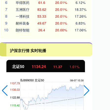
6
毕得医药
61.6
20.01%
6.12%
7
五洲医疗
83.62
20.01%
18.37%
8
一博科技
53.33
20.01%
17.26%
9
耐科装备
49.67
20.01%
6.83%
10
朗特智能
26.4
20.00%
17.06%
沪深京行情 实时轮播
北证50
1134.24
创
11.37
1.01%