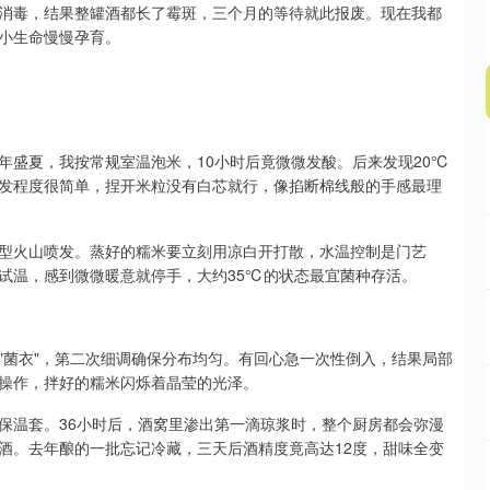
消毒，结果整罐酒都长了霉斑，三个月的等待就此报废。现在我都
小生命慢慢孕育。
年盛夏，我按常规室温泡米，10小时后竟微微发酸。后来发现20℃
发程度很简单，捏开米粒没有白芯就行，像掐断棉线般的手感最理
型火山喷发。蒸好的糯米要立刻用凉白开打散，水温控制是门艺
试温，感到微微暖意就停手，大约35℃的状态最宜菌种存活。
"菌衣"，第二次细调确保分布均匀。有回心急一次性倒入，结果局部
操作，拌好的糯米闪烁着晶莹的光泽。
保温套。36小时后，酒窝里渗出第一滴琼浆时，整个厨房都会弥漫
酒。去年酿的一批忘记冷藏，三天后酒精度竟高达12度，甜味全变