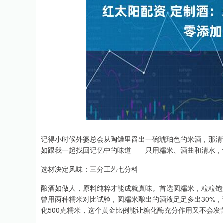
深证成指
14311.01
.68
1.02%
200.89
1
记得小时候外婆总会从陶罐里舀出一碗琥珀色的米酒，那清
如跟我一起找回记忆中的味道——只用糯米、酒曲和清水，
选材决定风味：三分工艺七分料
酿酒如做人，原料纯粹才能成就真味。首选圆糯米，粒粒饱
曾用两种糯米对比试验，圆糯米酿出的酒液足足多出30%
化500克糯米，这个黄金比例能让糖化酶充分作用又不会发