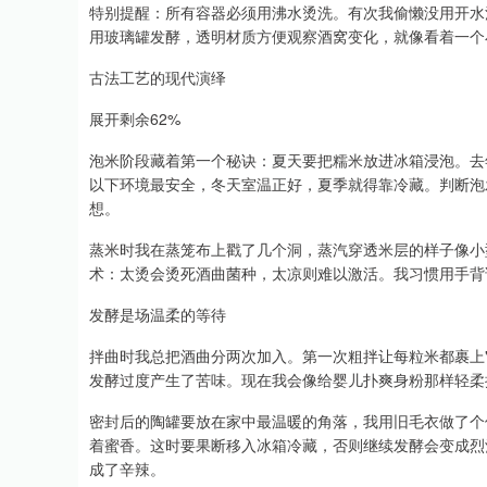
特别提醒：所有容器必须用沸水烫洗。有次我偷懒没用开水
用玻璃罐发酵，透明材质方便观察酒窝变化，就像看着一个
古法工艺的现代演绎
展开剩余62%
泡米阶段藏着第一个秘诀：夏天要把糯米放进冰箱浸泡。去
以下环境最安全，冬天室温正好，夏季就得靠冷藏。判断泡
想。
蒸米时我在蒸笼布上戳了几个洞，蒸汽穿透米层的样子像小
术：太烫会烫死酒曲菌种，太凉则难以激活。我习惯用手背
发酵是场温柔的等待
拌曲时我总把酒曲分两次加入。第一次粗拌让每粒米都裹上
发酵过度产生了苦味。现在我会像给婴儿扑爽身粉那样轻柔
密封后的陶罐要放在家中最温暖的角落，我用旧毛衣做了个
着蜜香。这时要果断移入冰箱冷藏，否则继续发酵会变成烈
成了辛辣。