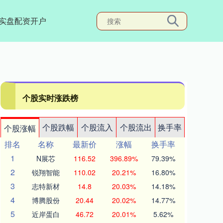
实盘配资开户
个股实时涨跌榜
个股跌幅
个股流入
个股流出
换手率
个股涨幅
排名
名称
最新价
涨幅
换手率
1
N展芯
116.52
396.89%
79.39%
2
锐翔智能
110.02
20.21%
16.80%
3
志特新材
14.8
20.03%
14.18%
4
博腾股份
20.44
20.02%
14.77%
5
近岸蛋白
46.72
20.01%
5.62%