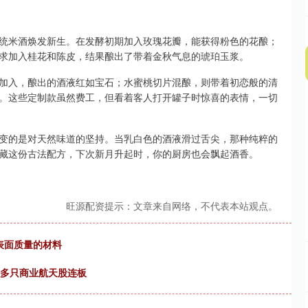
统米酒焕发新生。在发酵初期加入玫瑰花瓣，能获得粉色的花酿；
求加入桂花和陈皮，结果酿出了带着金秋气息的琥珀玉浆。
加入，酿出的酒液红如宝石；水蜜桃切片混酿，则带着初恋般的清
。这些定制款虽然费工，但看着客人打开罐子时惊喜的表情，一切
变的是对天然味道的坚持。当乳白色的酒液滑过舌尖，那种纯粹的
藏这份古法配方，下次新月升起时，你的厨房也会飘起酒香。
旺源配资提示：文章来自网络，不代表本站观点。
材表面质量的材料
 多只商业航天股连板