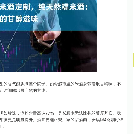
沪深300
4694.44
.42%
43.13
0.93%
甜的香气能飘满整个院子。如今超市里的米酒总带着股香精味，不
让时间酿出最自然的甘甜。
满如珍珠，淀粉含量高达77%，是长糯米无法比拟的醇厚基底。我
，甜度更是明显提升。酒曲要选正规厂家的甜酒曲，安琪牌4克刚好催
苦。