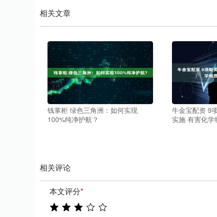
相关文章
钱掌柜 绿色三角洲：如何实现
牛金宝配资 9
100%纯净护航？
实施 有害化
相关评论
本文评分
*