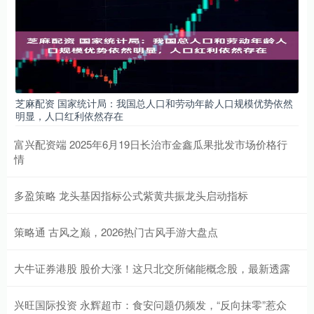
芝麻配资 国家统计局：我国总人口和劳动年龄人口规模优势依然
明显，人口红利依然存在
富兴配资端 2025年6月19日长治市金鑫瓜果批发市场价格行
情
多盈策略 龙头基因指标公式紫黄共振龙头启动指标
策略通 古风之巅，2026热门古风手游大盘点
大牛证券港股 股价大涨！这只北交所储能概念股，最新透露
兴旺国际投资 永辉超市：食安问题仍频发，“反向抹零”惹众