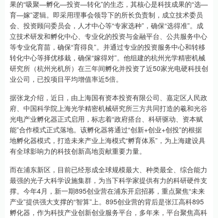
果的“吸聚—孵化—投资—转化”的生态，其核心是科技成果的“选—
育—嫁”逻辑。即采用理事会领导下的所长负责制，成立技术委员
会、投资顾问委员会，人才中心等“专家选种”，确保“选得准”。成
立技术研发和孵化中心、专业化的投资与金融平台、公共服务中心
等专业化育苗，确保“育得良”。并通过专业的投资服务中心和转移
转化中心等择优移栽，确保“嫁得对”。他组建的杭州光学精密机械
研究所（杭州光机所）在三年间孵化并投资了近50家光电硬科技创
业公司，已投项目平均增值率近5倍。
据张龙介绍，近日，由上海国有资本投资有限公司、嘉定区人民政
府、中国科学院上海光学精密机械研究所三方共同打造的羲和光谷
光电产业孵化器正式启用，标志着“政府搭台、科研驱动、资本赋
能”合作模式正式落地。该孵化器将通过“创新+创业+创投”的根据
地孵化器模式，打造未来产业上海模式“孵育体系”，为上海建设具
有全球影响力的科技创新高地贡献重要力量。
而在浦东新区，目前已经形成全球规模最大、种类最全、综合能力
最强的光子大科学设施集群，为当下科学家提供有力的科研硬件支
撑。今年4月，新一期895创业营在浦东开启招募，重点聚焦“未来
产业”提供强大支撑的“智算”上。895创业营的背后是张江高科895
孵化器，作为科技产业创新创业服务平台，多年来，平台聚焦高科