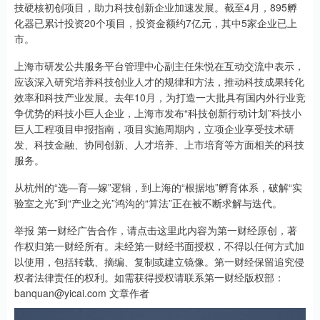
技硬核初创项目，助力科技创新企业加速发展。截至4月，895孵
化器已累计投资20个项目，投资金额约7亿元，其中5家企业已上
市。
上海市研发公共服务平台管理中心副主任朱悦在互动交流中表示，
应该深入研究培养科技创业人才的规律和方法，推动科技成果转化
效率和科技产业发展。去年10月，为打造一大批具有国内外行业竞
争优势的科技小巨人企业，上海市发布“科技创新行动计划”科技小
巨人工程项目申报指南，项目实施周期内，立项企业享受技术研
发、科技金融、协同创新、人才培养、上市培育等方面相关的科技
服务。
从杭州的“选—育—嫁”逻辑，到上海的“根据地”孵育体系，破解“实
验室之光”到“产业之光”鸿沟的“算法”正在被不断求解与迭代。
举报 第一财经广告合作，请点击这里此内容为第一财经原创，著
作权归第一财经所有。未经第一财经书面授权，不得以任何方式加
以使用，包括转载、摘编、复制或建立镜像。第一财经保留追究侵
权者法律责任的权利。如需获得授权请联系第一财经版权部：
banquan@yicai.com 文章作者