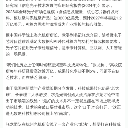
研究院《信息光子技术发展与应用研究报告(2024年)》显示，
2023年全球光子市场总规模（含信息及能量、核心芯片器件及材
料、模块级与系统级产品）达9200亿美元，预计2027年将突破1.2
万亿美元，AI算力需求的激增成为产业增长的核心引擎。
据中国科学院上海光机所所长、党委副书记张龙介绍，随着微电子
芯片日益难以满足大数据和AI时代对算力与功耗的持续极限要求，
光子芯片使用光子来处理信号，是未来计算机、互联网、人工智能
的一场风暴。
“我们比历史上任何时候都更渴望科技成果转化。”张龙称，“高校院
所每年科研经费高达近万亿，成果转化率却不到5%，问题不在缺
乏技术，而在缺乏‘算法’。”
由于我国创新端与产业端长期分立发展，科技成果转化仍是“老大
难”。长春理工大学教授、求是光谱创始人姚治海在沙龙讨论中道
出了市场端的残酷：“最好的技术并不一定就是能在市场上取得成
功的技术。技术的突破口要对准市场，这个‘口子’才会打开。”这正
是无数硬科技初创公司撞上的“南墙”。
张龙团队在杭州光机所实践了一套产业化“算法”，想要打造科技成