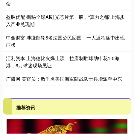
命
盈胜优配 揭秘全球AI硅光芯片第一股，“算力之都”上海步
入产业兑现期
中金财富 涉疫邮轮5名法国公民回国，一人返程途中出现
症状
汇利资本 上海德比火爆上演，拉唐制胜球助申花1-0海
港，6万球迷现场见证
广盛网 美官员：数千名美国海军陆战队士兵增派至中东
推荐资讯