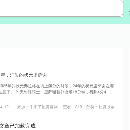
旺源配资
配资开户
配资股票
两年，消失的状元里萨谢
和25年的状元弗拉格在场上飙分的时候，24年的状元里萨谢在哪
意了。 昨天对阵骑士，里萨谢替补出场18分钟，得到4分4....
4-12
来源：牛来了配资官网
查看：
219
分类：
配资股票
文章已加载完成