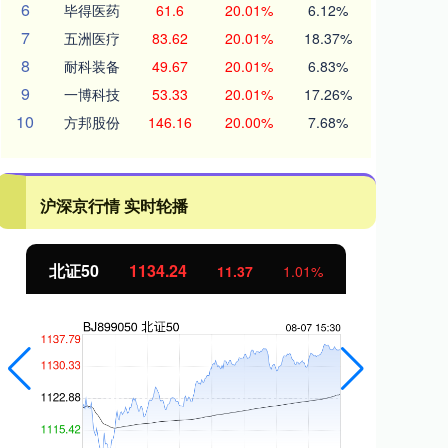
6
毕得医药
61.6
20.01%
6.12%
7
五洲医疗
83.62
20.01%
18.37%
8
耐科装备
49.67
20.01%
6.83%
9
一博科技
53.33
20.01%
17.26%
10
方邦股份
146.16
20.00%
7.68%
沪深京行情 实时轮播
北证50
1134.24
创
11.37
1.01%