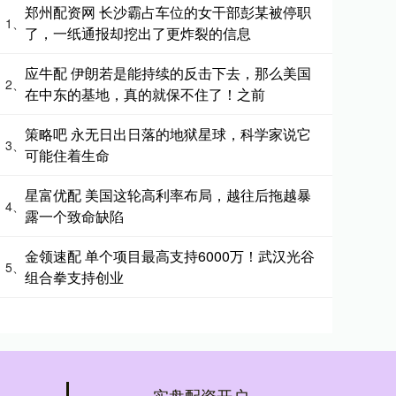
郑州配资网 长沙霸占车位的女干部彭某被停职
1、
了，一纸通报却挖出了更炸裂的信息
应牛配 伊朗若是能持续的反击下去，那么美国
2、
在中东的基地，真的就保不住了！之前
策略吧 永无日出日落的地狱星球，科学家说它
3、
可能住着生命
星富优配 美国这轮高利率布局，越往后拖越暴
4、
露一个致命缺陷
金领速配 单个项目最高支持6000万！武汉光谷
5、
组合拳支持创业
实盘配资开户