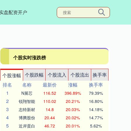
实盘配资开户
个股实时涨跌榜
个股跌幅
个股流入
个股流出
换手率
个股涨幅
排名
名称
最新价
涨幅
换手率
1
N展芯
116.52
396.89%
79.39%
2
锐翔智能
110.02
20.21%
16.80%
3
志特新材
14.8
20.03%
14.18%
4
博腾股份
20.44
20.02%
14.77%
5
近岸蛋白
46.72
20.01%
5.62%