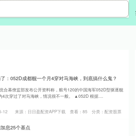
旺源配资
配资开户
配资股票
崩了：052D成都舰一个月4穿对马海峡，到底搞什么鬼？
统合幕僚监部发布公开资料称，舷号120的中国海军052D型驱逐舰
次穿过了对马海峡，情况很不一般。 ▲052D 根据....
-12
来源：日日盈配资APP下载
查看：
85
分类：
配资股票
加息25个基点