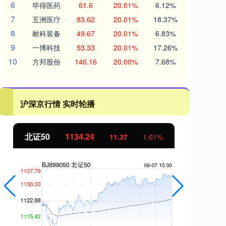
6
毕得医药
61.6
20.01%
6.12%
7
五洲医疗
83.62
20.01%
18.37%
8
耐科装备
49.67
20.01%
6.83%
9
一博科技
53.33
20.01%
17.26%
10
方邦股份
146.16
20.00%
7.68%
沪深京行情 实时轮播
北证50
1134.24
创
11.37
1.01%