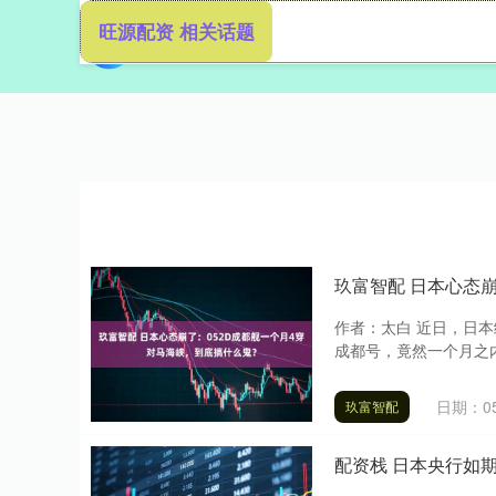
旺源配资 相关话题
首页
玖富智配 日本心态
作者：太白 近日，日本
成都号，竟然一个月之内4
日期：05
玖富智配
配资栈 日本央行如期