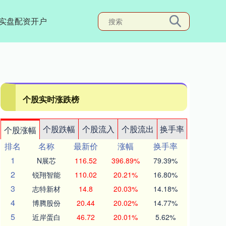
实盘配资开户
个股实时涨跌榜
个股跌幅
个股流入
个股流出
换手率
个股涨幅
排名
名称
最新价
涨幅
换手率
1
N展芯
116.52
396.89%
79.39%
2
锐翔智能
110.02
20.21%
16.80%
3
志特新材
14.8
20.03%
14.18%
4
博腾股份
20.44
20.02%
14.77%
5
近岸蛋白
46.72
20.01%
5.62%