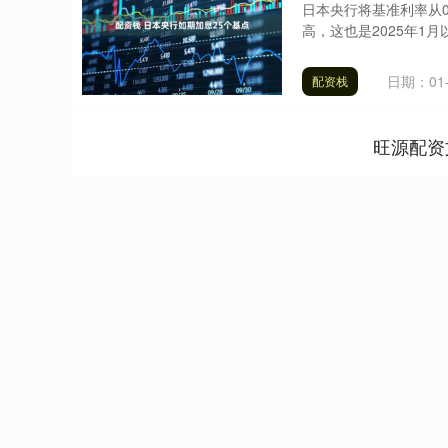
日本央行将基准利率从0
高，这也是2025年1月
日期：01-
配资栈
旺源配资
深证成指
14311.01
.68
1.02%
200.89
1