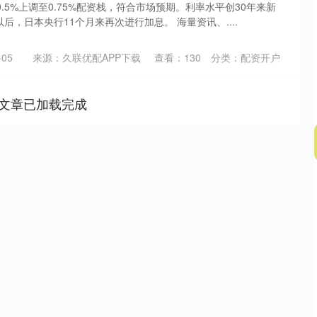
.5%上调至0.75%配资栈，符合市场预期。利率水平创30年来新
以后，日本央行11个月来再次进行加息。 海量资讯、....
05
来源：久联优配APP下载
查看：
130
分类：
配资开户
文章已加载完成
沪深300
4694.44
.42%
43.13
0.93%