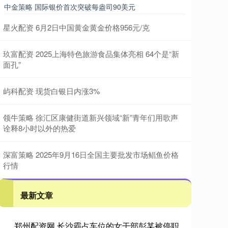
中金策略 国际银价首次突破每盎司90美元
星火配资 6月2日中国黄金黄金价格956元/克
玖富配资 2025上海特色旅游食品集体亮相 64个是“新
面孔”
屿科配资 现货白银日内涨3%
领牛策略 徐汇区康健街道新兴领域“新”青年们用歌声
诠释8小时以外的热爱
深富策略 2025年9月16日全国主要批发市场鲳鱼价格
行情
最新文章
郑州配资网 长沙霸占车位的女干部彭某被停职