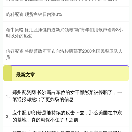
屿科配资 现货白银日内涨3%
领牛策略 徐汇区康健街道新兴领域“新”青年们用歌声诠释8小
时以外的热爱
信钰配资 特朗普政府宣布向洛杉矶部署2000名国民警卫队人
员
最新文章
郑州配资网 长沙霸占车位的女干部彭某被停职了，一
1、
纸通报却挖出了更炸裂的信息
应牛配 伊朗若是能持续的反击下去，那么美国在中东
2、
的基地，真的就保不住了！之前