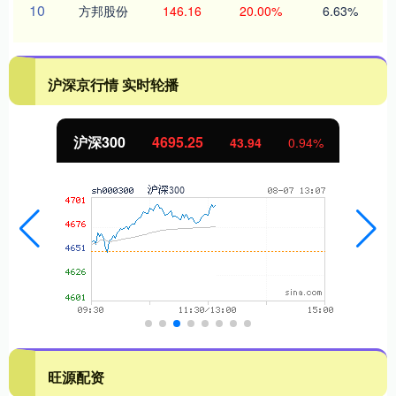
10
方邦股份
146.16
20.00%
6.63%
沪深京行情 实时轮播
5.25
北证50
1129.
43.94
0.94%
旺源配资