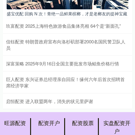
盛宝优配 回购 N 次！青绝一品鲜果槟榔，才是老榔友的提神宝藏
玖富配资 2025上海特色旅游食品集体亮相 64个是“新面孔”
信钰配资 特朗普政府宣布向洛杉矶部署2000名国民警卫队人
员
深富策略 2025年9月16日全国主要批发市场鲳鱼价格行情
巨人配资 东兴证券总经理亲自回应！缘何六年后首次招聘首
席经济学家
启恒配资 进入联盟两年，消失的状元里萨谢
旺源配资
配资开户
配资股票
实盘配资开
户