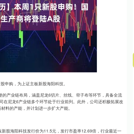
沪深300
4694.44
.42%
43.13
0.93%
新股申购，为上证主板新股海阳科技。
的产业链布局，涵盖尼龙6切片、丝线、帘子布等环节，具备全流
司在尼龙6产业链多个环节处于行业前列。此外，公司还积极拓展改
新材料的产能，并计划进一步扩大产能。
海阳科技发行价为11.5元，发行市盈率12.69倍，行业最近一