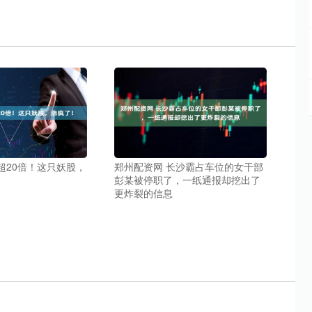
超20倍！这只妖股，
郑州配资网 长沙霸占车位的女干部
彭某被停职了，一纸通报却挖出了
更炸裂的信息