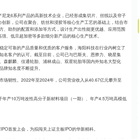
尼龙6系列产品的高新技术企业，已经形成集切片、丝线以及帘子
力创新，公司在聚合、纺丝和浸胶等核心生产工艺的基础上，结合市
方、助剂的配置和添加等方式，设计生产出性能更优越、应用范围
高强、低旦超加密等多款细分新产品的核心生产技术。
定可靠的产品质量和优质的客户服务，海阳科技在行业内树立了
知名客户的认可。截至目前，公司已与巴斯夫、恩骅力、晓星集
、森麒麟、佳通轮胎、浦林成山、双星轮胎等国内外知名大型化
品牌知名度不断提升。
。2022年至2024年，公司营业收入从40.67亿元攀升至
于年产10万吨改性高分子新材料项目（一期）、年产4.5万吨高模低
PO首发上会，为拟闯关上证主板IPO的华新精科。