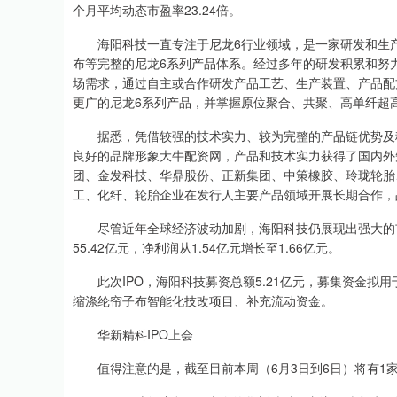
个月平均动态市盈率23.24倍。
海阳科技一直专注于尼龙6行业领域，是一家研发和生产
布等完整的尼龙6系列产品体系。经过多年的研发积累和努
场需求，通过自主或合作研发产品工艺、生产装置、产品配
更广的尼龙6系列产品，并掌握原位聚合、共聚、高单纤超
据悉，凭借较强的技术实力、较为完整的产品链优势及稳
良好的品牌形象大牛配资网，产品和技术实力获得了国内外
团、金发科技、华鼎股份、正新集团、中策橡胶、玲珑轮胎
工、化纤、轮胎企业在发行人主要产品领域开展长期合作，
尽管近年全球经济波动加剧，海阳科技仍展现出强大的市场韧性
55.42亿元，净利润从1.54亿元增长至1.66亿元。
此次IPO，海阳科技募资总额5.21亿元，募集资金拟用
缩涤纶帘子布智能化技改项目、补充流动资金。
华新精科IPO上会
值得注意的是，截至目前本周（6月3日到6日）将有1家I