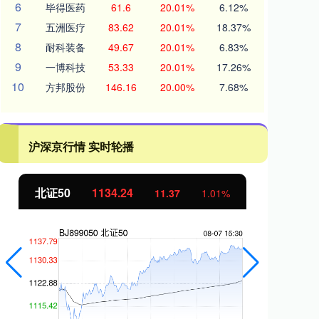
6
毕得医药
61.6
20.01%
6.12%
7
五洲医疗
83.62
20.01%
18.37%
8
耐科装备
49.67
20.01%
6.83%
9
一博科技
53.33
20.01%
17.26%
10
方邦股份
146.16
20.00%
7.68%
沪深京行情 实时轮播
北证50
1134.24
创
11.37
1.01%