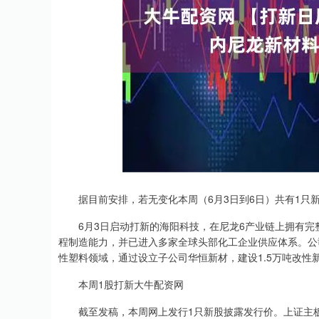
深证成指
14311.01
.68
1.02%
200.89
1
据目前安排，若无变化本周（6月3日到6日）共有1只
6月3日启动打新的海阳科技，在尼龙6产业链上拥有完整
程制造能力，并已进入多家全球头部化工企业供应体系。公
性塑料领域，通过设立子公司华恒新材，建设1.5万吨改性
本周1股打新大牛配资网
截至发稿，本周网上发行1只新股披露发行价。上证主板新股