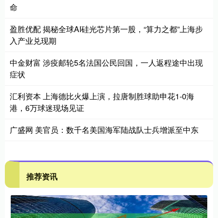
命
盈胜优配 揭秘全球AI硅光芯片第一股，“算力之都”上海步
入产业兑现期
中金财富 涉疫邮轮5名法国公民回国，一人返程途中出现
症状
汇利资本 上海德比火爆上演，拉唐制胜球助申花1-0海
港，6万球迷现场见证
广盛网 美官员：数千名美国海军陆战队士兵增派至中东
推荐资讯