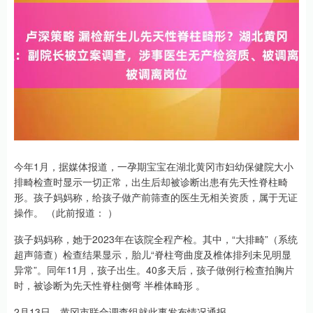
今年1月，据媒体报道，一孕期宝宝在湖北黄冈市妇幼保健院大小
排畸检查时显示一切正常，出生后却被诊断出患有先天性脊柱畸
形。孩子妈妈称，给孩子做产前筛查的医生无相关资质，属于无证
操作。 （此前报道： ）
孩子妈妈称，她于2023年在该院全程产检。其中，“大排畸”（系统
超声筛查）检查结果显示，胎儿“脊柱弯曲度及椎体排列未见明显
异常”。同年11月，孩子出生。40多天后，孩子做例行检查拍胸片
时，被诊断为先天性脊柱侧弯 半椎体畸形 。
2月13日，黄冈市联合调查组就此事发布情况通报——