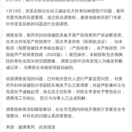
1月13日，张某反映出生幼儿漏诊先天性脊柱畸形医疗问题，黄冈
市委市政府高度重视，成立联合调查组，邀请省级相关部门专家，
针对张某反映的问题进行全面调查。
调查发现，黄冈市妇幼保健院具备开展产前筛查和产前诊断资质。
在本次对张某产前筛查中，医生李某持有《医师执业证》， 但未
取得《母婴保健技术考核合格证》（产前筛查），未严格按照《中
国超声产前筛查指南（2022版）》规范操作，未能获取包含颈胸
段的脊柱全段矢状切面图像， 调查过程中没有发现人为修改和删
减记录； 当事医生未能发现疑似缺陷。
依据调查发现的问题，已对相关责任人进行严肃追责问责， 对黄
冈市妇幼保健院分管副院长梅某予以立案调查；对超声影像科主任
高某给予诫勉处理，免去其主任职务；对医生李某给予警告处分，
调离现工作岗位。 院方与当事人已达成和解。
调查组称将深刻吸取教训，在全市范围内持续开展医疗质量安全专
项整治，对存在的问题认真排查整改。
来源：健康黄冈、此前报道