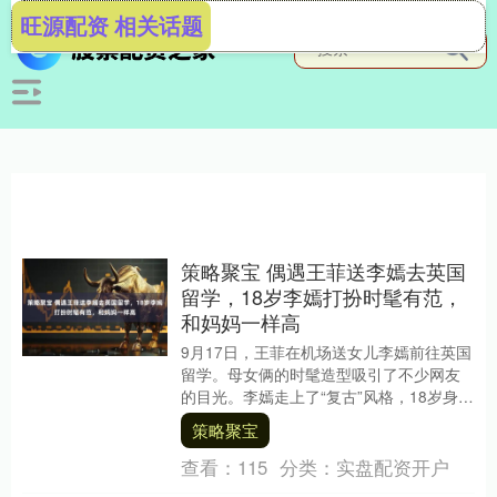
旺源配资 相关话题
策略聚宝 偶遇王菲送李嫣去英国
留学，18岁李嫣打扮时髦有范，
和妈妈一样高
9月17日，王菲在机场送女儿李嫣前往英国
留学。母女俩的时髦造型吸引了不少网友
的目光。李嫣走上了“复古”风格，18岁身高
逼近妈妈，未来在UCL的学习之路令人期
策略聚宝
待！....
查看：
115
分类：
实盘配资开户