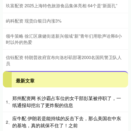
玖富配资 2025上海特色旅游食品集体亮相 64个是“新面孔”
屿科配资 现货白银日内涨3%
领牛策略 徐汇区康健街道新兴领域“新”青年们用歌声诠释8小
时以外的热爱
信钰配资 特朗普政府宣布向洛杉矶部署2000名国民警卫队人
员
最新文章
郑州配资网 长沙霸占车位的女干部彭某被停职了，一
1、
纸通报却挖出了更炸裂的信息
应牛配 伊朗若是能持续的反击下去，那么美国在中东
2、
的基地，真的就保不住了！之前