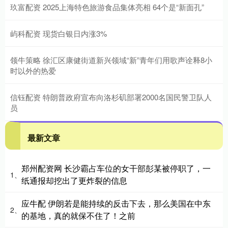
玖富配资 2025上海特色旅游食品集体亮相 64个是“新面孔”
屿科配资 现货白银日内涨3%
领牛策略 徐汇区康健街道新兴领域“新”青年们用歌声诠释8小
时以外的热爱
信钰配资 特朗普政府宣布向洛杉矶部署2000名国民警卫队人
员
最新文章
郑州配资网 长沙霸占车位的女干部彭某被停职了，一
1、
纸通报却挖出了更炸裂的信息
应牛配 伊朗若是能持续的反击下去，那么美国在中东
2、
的基地，真的就保不住了！之前