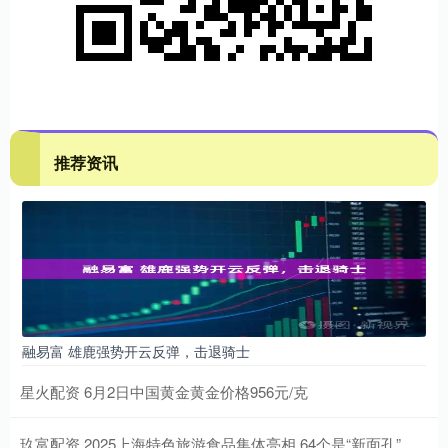
推荐资讯
融易富 雄鹿强势开云反弹，击退骑士
星火配资 6月2日中国黄金黄金价格956元/克
玖富配资 2025上海特色旅游食品集体亮相 64个是“新面孔”