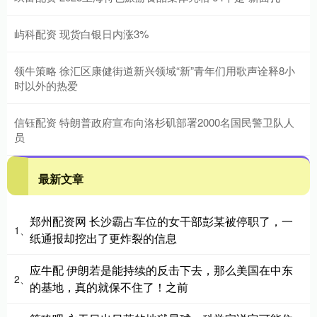
屿科配资 现货白银日内涨3%
领牛策略 徐汇区康健街道新兴领域“新”青年们用歌声诠释8小
时以外的热爱
信钰配资 特朗普政府宣布向洛杉矶部署2000名国民警卫队人
员
最新文章
郑州配资网 长沙霸占车位的女干部彭某被停职了，一
1、
纸通报却挖出了更炸裂的信息
应牛配 伊朗若是能持续的反击下去，那么美国在中东
2、
的基地，真的就保不住了！之前