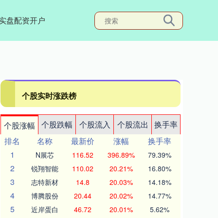
实盘配资开户
个股实时涨跌榜
个股跌幅
个股流入
个股流出
换手率
个股涨幅
排名
名称
最新价
涨幅
换手率
1
N展芯
116.52
396.89%
79.39%
2
锐翔智能
110.02
20.21%
16.80%
3
志特新材
14.8
20.03%
14.18%
4
博腾股份
20.44
20.02%
14.77%
5
近岸蛋白
46.72
20.01%
5.62%