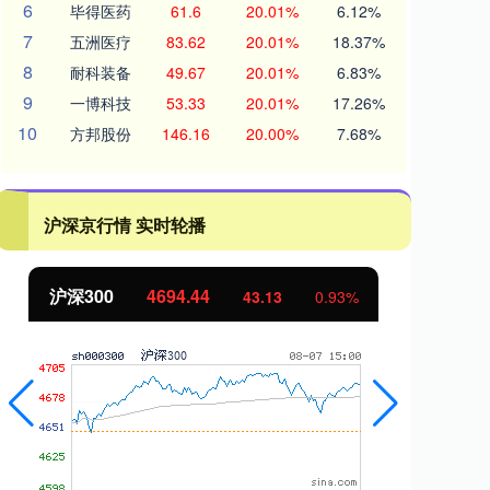
6
毕得医药
61.6
20.01%
6.12%
7
五洲医疗
83.62
20.01%
18.37%
8
耐科装备
49.67
20.01%
6.83%
9
一博科技
53.33
20.01%
17.26%
10
方邦股份
146.16
20.00%
7.68%
沪深京行情 实时轮播
北证50
1134.24
创
11.37
1.01%