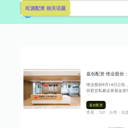
旺源配资 相关话题
首页
嘉创配资 维业股份
维业股份9月14日公
圳君宜私募证券基金管
起....
嘉创配资
查看：
162
分类：
实