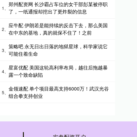
郑州配资网 长沙霸占车位的女干部彭某被停职
1、
了，一纸通报却挖出了更炸裂的信息
应牛配 伊朗若是能持续的反击下去，那么美国
2、
在中东的基地，真的就保不住了！之前
策略吧 永无日出日落的地狱星球，科学家说它
3、
可能住着生命
星富优配 美国这轮高利率布局，越往后拖越暴
4、
露一个致命缺陷
金领速配 单个项目最高支持6000万！武汉光谷
5、
组合拳支持创业
实盘配资开户